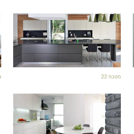
מטבח 22
מ