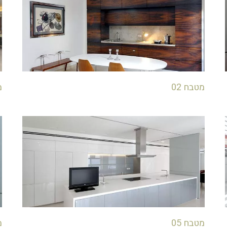
מטבח 02
מ
מטבח 05
מ