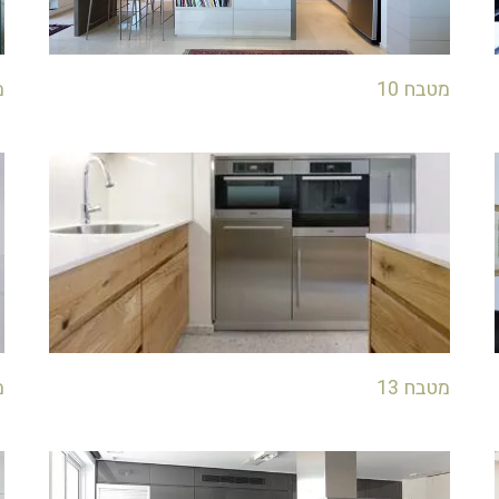
מטבח 10
מ
מטבח 13
מ